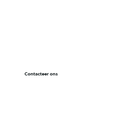
Maarten
Kempen
Master Industriële Wetenschappen
Elektromechanica – Industriële Automatisatie
Contacteer ons