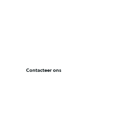
Niels
Antwerpen / Limburg
Bachelor Energiemanagement
Contacteer ons