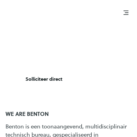
Projectleider
Sanitair
Oost-Vlaanderen
Utilities
Contract
Solliciteer direct
WE ARE BENTON
Benton is een toonaangevend, multidisciplinair
technisch bureau, gespecialiseerd in