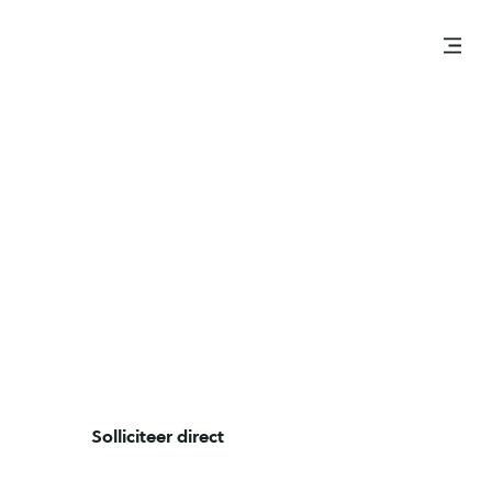
Werfleider
Constructie
(Residentieel –
Industrieel – Civiel)
Antwerpen
Construction
Contract + Freelance
Solliciteer direct