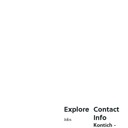
move!
Klaar om jouw
carrière een boost
te geven?
Ontdek hoe we
samen jouw
ambities
waarmaken.
Explore
Contact
Info
Jobs
Kontich -