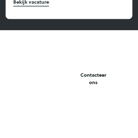
Bekijk vacature
Ready
Contacteer
to get
ons
started?
Make
your