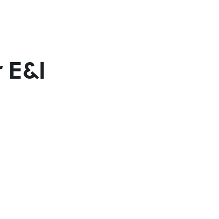
Jobs
Young Graduates
Perso
 E&I